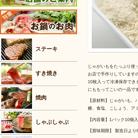
ステーキ
じゃがいもをたっぷり使
すき焼き
お店で手作りしています
10枚入って冷凍保存でき
にももってこいの一品です
焼肉
【原材料】じゃがいも、
糖、食塩、こしょう、ア
【内容量】1パック10個入
しゃぶしゃぶ
【賞味期限】 製造日より6