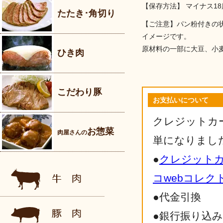
【保存方法】 マイナス1
たたき･角切り
【ご注意】パン粉付きの
イメージです。
原材料の一部に大豆、小
ひき肉
こだわり豚
お支払いについて
クレジットカ
お惣菜
肉屋さんの
単になりまし
●
クレジット
コwebコレク
●代金引換
●銀行振り込