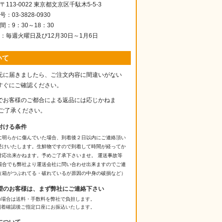
113-0022 東京都文京区千駄木5-5-3
：03-3828-0930
間：9：30～18：30
：毎週火曜日及び12月30日～1月6日
いて
元に届きましたら、ご注文内容に間違いがない
すぐにご確認ください。
でお客様のご都合による返品には応じかねま
、ご了承ください。
付ける条件
に明らかに傷んでいた場合、到着後２日以内にご連絡頂い
受けいたします。生鮮物ですので到着して時間が経ってか
対応出来かねます。予めご了承下さいませ。 運送事故等
場合でも弊社より運送会社に問い合わせ出来ますのでご連
（箱がつぶれてる・破れているが原因の中身の破損など）
望のお客様は、まず弊社にご連絡下さい
の場合は送料・手数料を弊社で負担します。
到着確認後ご指定口座にお振込いたします。