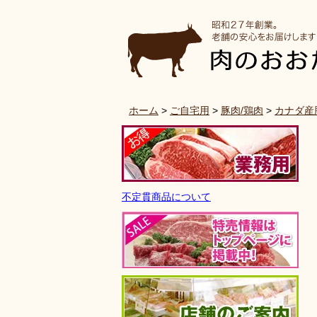
ホーム
>
ご自宅用
>
豚肉/鶏肉
>
カナダ産
不定貫商品について