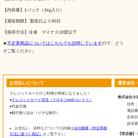
【内容量】1パック（1kg入り）
【賞味期限】 製造日より90日
【保存方法】冷凍 マイナス18度以下
★
不定貫商品についてはこちらでも説明しています
ので、どう
ぞご覧ください。
お支払いについて
運営会社
クレジットカードのご利用が簡単になりました！
株式会社大
●
クレジットカード決済（クロネコwebコレクト）
住所：〒
●代金引換
電話番号
●銀行振り込み（りそな銀行）
定休日
担当者
お支払い、送料などついての詳細は
会社概要（特定商取
【実店舗】
引法に基づく表記）
をご覧下さい。