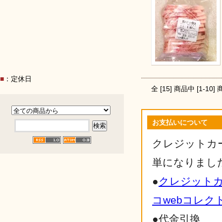
■
：定休日
全 [
15
] 商品中 [
1
-
10
]
お支払いについて
クレジットカ
単になりまし
●
クレジット
コwebコレク
●代金引換