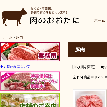
ホーム
>
豚肉
豚肉
不定貫商品について
【並び順を変更】
■
全 [
15
] 商品中 [
1
-
10
]