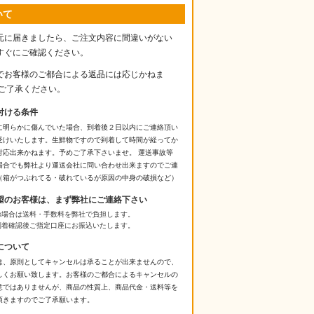
いて
元に届きましたら、ご注文内容に間違いがない
すぐにご確認ください。
でお客様のご都合による返品には応じかねま
、ご了承ください。
付ける条件
に明らかに傷んでいた場合、到着後２日以内にご連絡頂い
受けいたします。生鮮物ですので到着して時間が経ってか
対応出来かねます。予めご了承下さいませ。 運送事故等
場合でも弊社より運送会社に問い合わせ出来ますのでご連
（箱がつぶれてる・破れているが原因の中身の破損など）
望のお客様は、まず弊社にご連絡下さい
の場合は送料・手数料を弊社で負担します。
到着確認後ご指定口座にお振込いたします。
について
は、原則としてキャンセルは承ることが出来ませんので、
しくお願い致します。お客様のご都合によるキャンセルの
意ではありませんが、商品の性質上、商品代金・送料等を
頂きますのでご了承願います。