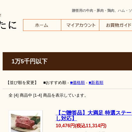
贈答用の牛肉・豚肉・鶏肉、ハム・ソ
1万5千円以下
【並び順を変更】
■おすすめ順
-
■価格順
-
■新着順
全 [
4
] 商品中 [
1
-
4
] 商品を表示しています。
【ご贈答品】大満足 特選ステ
し対応】
10,476円(税込11,314円)