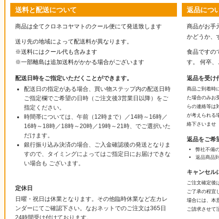
送料と配送について
返品につ
商品は全てクロネコヤマトのクール便にて発送致します
商品がお手
かどうか、
送り先の地域によって配送料が異なります。
※送料にはクール代も含みます
食品ですの
※一部離島は追加送料がかかる場合がございます
す。 何卒
配送日時をご指定いただくことができます。
返品を受け
配送日の指定がある場合、買い物ステップ内の配送日時
商品ご到着時
ご指定欄でご希望の日時（ご注文後3営業日以降）をご
た場合のみお
らの連絡等は
指定ください。
が考えられる
時間帯については、午前（12時まで）／14時～16時／
絡下さいませ
16時～18時／18時～20時／19時～21時、でご選択いた
だけます。
返品をご希
銀行振り込み決済の場合、ご入金確認後の発送となりま
弊社不備
すので、タイミングによってはご指定日にお届けできな
返品商品
い場合も ございます。
キャンセル
ご注文確定後
定休日
ご了承の程宜
日曜・祝日は休業となります。その他臨時休業など左カレ
場合には、本
ンダーにてご確認下さい。なおネットでのご注文は365日
ご請求させて
24時間受け付けております。