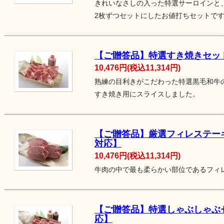
きれいなさしの入った特選サーロインと
2枚ずつセットにしたお値打ちセットで
【ご贈答品】特選すき焼きセッ
10,476円(税込11,314円)
熟練の目利きがこだわった特選黒毛和牛
すき焼き用にスライスしました。
【ご贈答品】厳選フィレステー
対応】
10,476円(税込11,314円)
牛肉の中で最も柔らかい部位であるフィ
【ご贈答品】特選しゃぶしゃぶ
応】