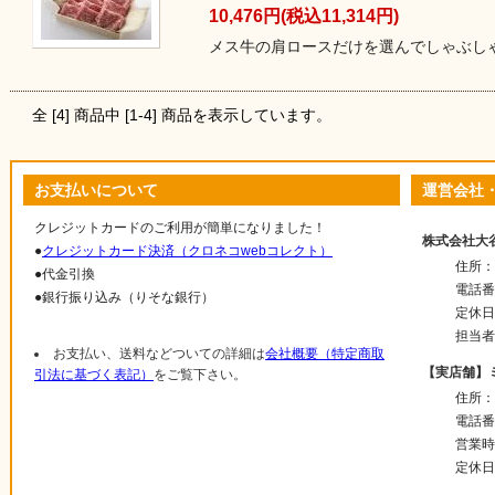
10,476円(税込11,314円)
メス牛の肩ロースだけを選んでしゃぶし
全 [
4
] 商品中 [
1
-
4
] 商品を表示しています。
お支払いについて
運営会社
クレジットカードのご利用が簡単になりました！
株式会社大
●
クレジットカード決済（クロネコwebコレクト）
住所：〒
●代金引換
電話番号
●銀行振り込み（りそな銀行）
定休日
担当者
お支払い、送料などついての詳細は
会社概要（特定商取
【実店舗】
引法に基づく表記）
をご覧下さい。
住所：〒
電話番号
営業時
定休日