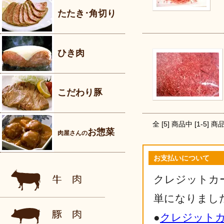
たたき･角切り
ひき肉
こだわり豚
全 [
5
] 商品中 [
1
-
5
] 
お惣菜
肉屋さんの
お支払いについて
クレジットカ
単になりまし
●
クレジット