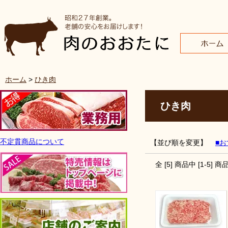
ホーム
>
ひき肉
ひき肉
不定貫商品について
【並び順を変更】
■
全 [
5
] 商品中 [
1
-
5
] 